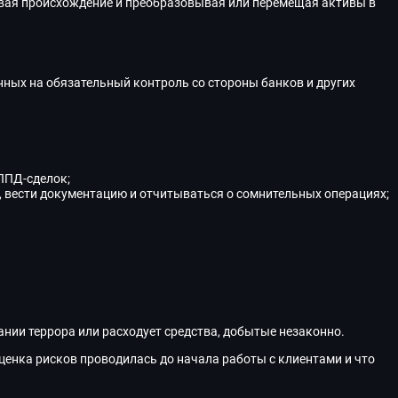
ывая происхождение и преобразовывая или перемещая активы в
ных на обязательный контроль со стороны банков и других
ЛПД-сделок;
 вести документацию и отчитываться о сомнительных операциях;
ании террора или расходует средства, добытые незаконно.
ценка рисков проводилась до начала работы с клиентами и что