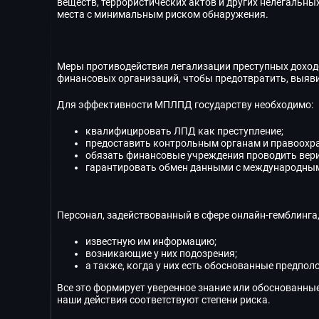
веществ, террористических актов и других нелегальн
места с минимальным риском обнаружения.
Меры противодействия легализации преступных доход
финансовых организаций, чтобы предотвратить, выяви
Для эффективности МПЛПД государству необходимо:
квалифицировать ЛПД как преступление;
предоставить контрольным органам и правоохра
обязать финансовые учреждения проводить вери
гарантировать обмен данными с международными
Персонал, задействованный в сфере онлайн-гемблинга
известную им информацию;
возникающие у них подозрения;
а также, когда у них есть обоснованные предпол
Все это формирует уверенное знание или обоснованные
наши действия соответствуют степени риска.