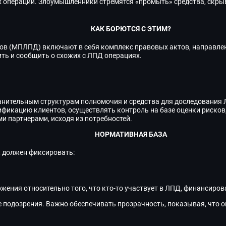
ых операций. Злоумышленники стремятся «промыть» средства, скр
КАК БОРЮТСЯ С ЭТИМ?
ов (МПЛПД) включают в себя комплекс правовых актов, направлен
ть и сообщить о схожих с ЛПД операциях.
нительным структурам полномочия и средства для доследования 
фикацию клиентов, осуществлять контроль на базе оценки рисков,
 партнерами, исходя из потребностей.
НОРМАТИВНАЯ БАЗА
, должен фиксировать:
ожения относительно того, что кто-то участвует в ЛПД, финансиров
 подозрения. Важно обеспечивать прозрачность, показывая, что о