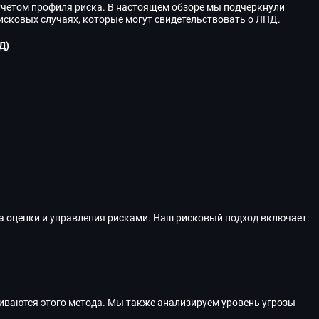
 учетом профиля риска. В настоящем обзоре мы подчеркнули
исковых случаях, которые могут свидетельствовать о ЛПД.
Д)
ема оценки и управления рисками. Наш рисковый подход включает:
иваются этого метода. Мы также анализируем уровень угрозы