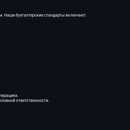
м. Наши бухгалтерские стандарты включают:
перациях.
оловной ответственности.