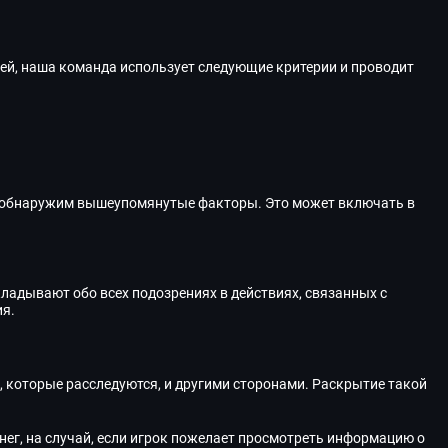
ей, наша команда использует следующие критерии и проводит
и обнаружим вышеупомянутые факторы. Это может включать в
ладывают обо всех подозрениях в действиях, связанных с
ия.
, которые расследуются, и другими сторонами. Раскрытие такой
ег, на случай, если игрок пожелает просмотреть информацию о