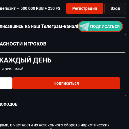
депозит — 500 000 RUB + 250 FS
Регистрация
Вход
дписавшись на наш Телеграм-канал!
ПОДПИСАТЬСЯ
ПАСНОСТИ ИГРОКОВ
 КАЖДЫЙ ДЕНЬ
 и рекламы!
ДОХОДОВ
ами, в частности из незаконного оборота наркотических