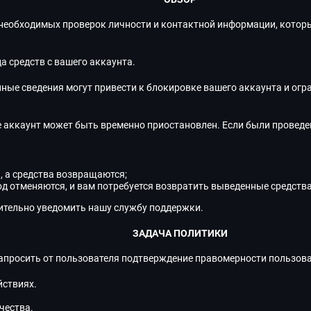
необходимых проверок личности и контактной информации, которые
а средств с вашего аккаунта.
ые сведения могут привести к блокировке вашего аккаунта и огра
аккаунт может быть временно приостановлен. Если были проведен
, а средства возвращаются;
д отменяются, и вам потребуется возвратить выведенные средства
ительно уведомить нашу службу поддержки.
ЗАДАЧА ПОЛИТИКИ
апросить от пользователя подтверждение правомерности пользова
йствиях.
чества.