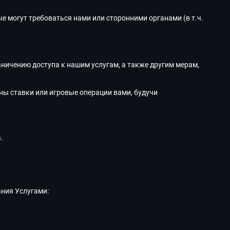
 могут требоваться нами или сторонними органами (в т.ч.
ничению доступа к нашим услугам, а также другим мерам,
ы ставки или игровые операции вами, будучи
.
ния Услугами: