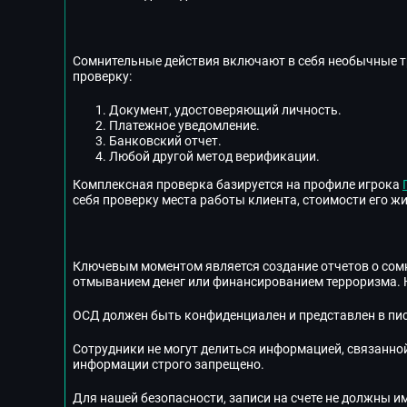
Сомнительные действия включают в себя необычные тр
проверку:
Документ, удостоверяющий личность.
Платежное уведомление.
Банковский отчет.
Любой другой метод верификации.
Комплексная проверка базируется на профиле игрока
себя проверку места работы клиента, стоимости его ж
Ключевым моментом является создание отчетов о сомн
отмыванием денег или финансированием терроризма. Н
ОСД должен быть конфиденциален и представлен в пи
Сотрудники не могут делиться информацией, связанной
информации строго запрещено.
Для нашей безопасности, записи на счете не должны и