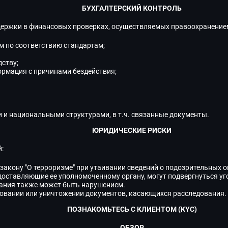
БУХГАЛТЕРСКИЙ КОНТРОЛЬ
держки в финансовых проверках, осуществляемых правоохранение
 по соответствию стандартам;
ству;
рмация с причинами бездействия;
и национальными структурами, в т.ч. связанные документы.
ЮРИДИЧЕСКИЕ РИСКИ
:
закону "О терроризме" при утаивании сведений о подозрительных о
оставляющие ее уполномоченному органу, могут подвергнуться уг
ания также может быть нарушением.
овании или уничтожении документов, касающихся расследования.
ПОЗНАКОМЬТЕСЬ С КЛИЕНТОМ (KYC)
ОБЗОР