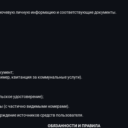
ключевую личную информацию и соответствующие документы.
кумент;
имер, квитанция за коммунальные услуги).
ьское удостоверение);
ы (с частично видимыми номерами).
рждение источников средств пользователя.
ОБЯЗАННОСТИ И ПРАВИЛА